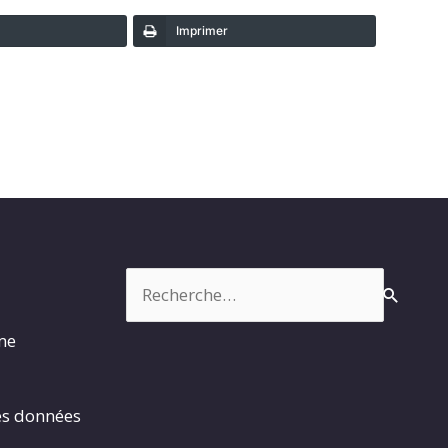
Imprimer
Rechercher :
rme
es données