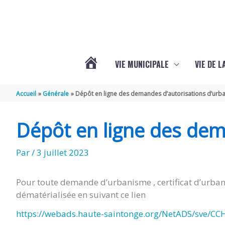
Aller au contenu
Aller au pied de page
VIE MUNICIPALE
VIE DE 
VOTRE
Accueil
Générale
Dépôt en ligne des demandes d’autorisations d’urb
COMMUNE
Dépôt en ligne des dem
DE
Par
/
3 juillet 2023
SEMOUSSAC
Pour toute demande d’urbanisme , certificat d’urban
dématérialisée en suivant ce lien
https://webads.haute-saintonge.org/NetADS/sve/CC