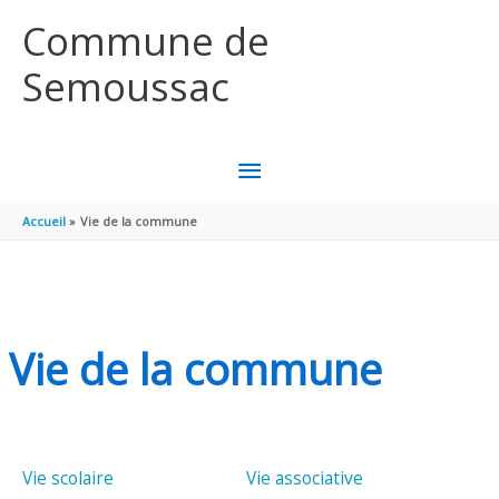
Aller au contenu
Aller au pied de page
Commune de
Semoussac
MENU
PRINCIPAL
Accueil
Vie de la commune
Vie de la commune
Vie scolaire
Vie associative