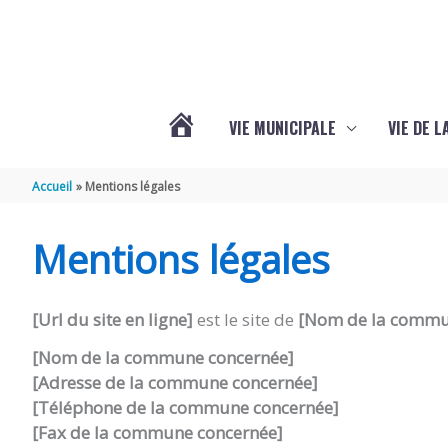
Aller au contenu
Aller au pied de page
VIE MUNICIPALE
VIE DE 
VOTRE
Accueil
Mentions légales
COMMUNE
Mentions légales
DE
[Url du site en ligne]
est le site de
[Nom de la comm
SEMOUSSAC
[Nom de la commune concernée]
[Adresse de
la commune concernée
]
[Téléphone de
la commune concernée
]
[Fax de
la commune concernée
]