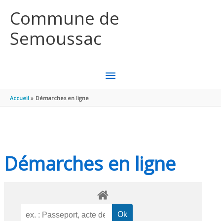
Aller au contenu
Aller au pied de page
Commune de
Semoussac
MENU
PRINCIPAL
Accueil
Démarches en ligne
Démarches en ligne