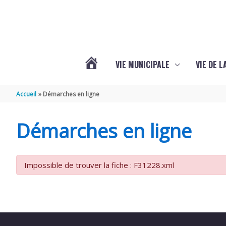
Aller au contenu
Aller au pied de page
VIE MUNICIPALE
VIE DE 
VOTRE
Accueil
Démarches en ligne
COMMUNE
Démarches en ligne
DE
Impossible de trouver la fiche : F31228.xml
SEMOUSSAC