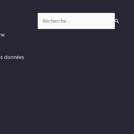
Rechercher :
rme
es données