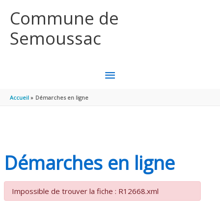
Aller au contenu
Aller au pied de page
Commune de
Semoussac
MENU
PRINCIPAL
Accueil
Démarches en ligne
Démarches en ligne
Impossible de trouver la fiche : R12668.xml