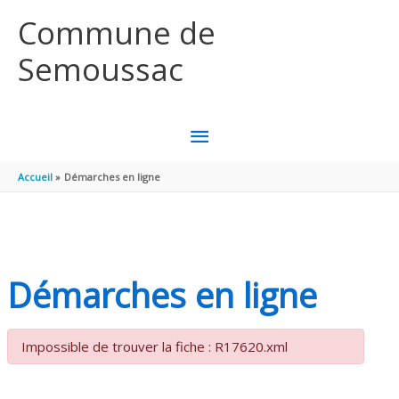
Aller au contenu
Aller au pied de page
Commune de
Semoussac
MENU
PRINCIPAL
Accueil
Démarches en ligne
Démarches en ligne
Impossible de trouver la fiche : R17620.xml