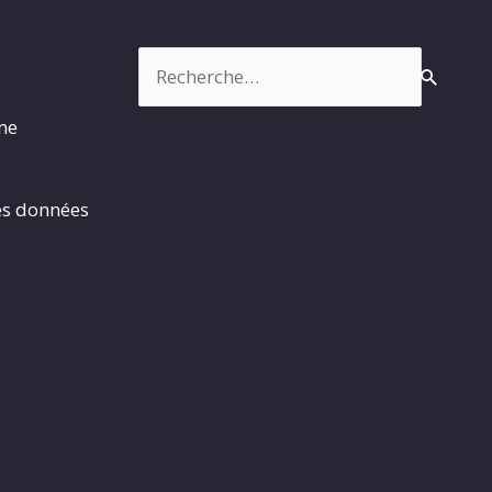
Rechercher :
rme
es données