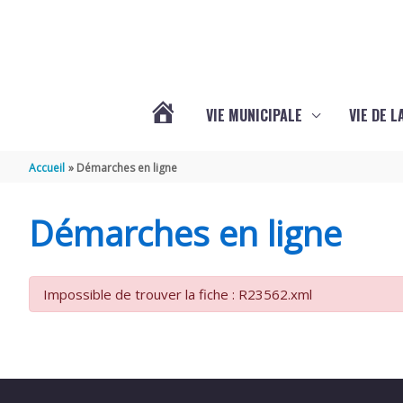
Aller au contenu
Aller au pied de page
VIE MUNICIPALE
VIE DE 
VOTRE
Accueil
Démarches en ligne
COMMUNE
Démarches en ligne
DE
Impossible de trouver la fiche : R23562.xml
SEMOUSSAC