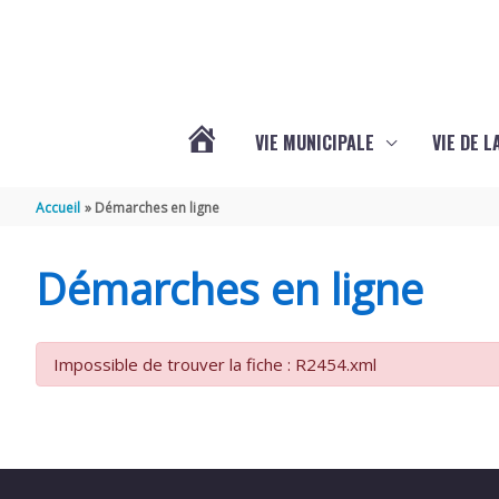
Aller au contenu
Aller au pied de page
VIE MUNICIPALE
VIE DE 
VOTRE
Accueil
Démarches en ligne
COMMUNE
Démarches en ligne
DE
Impossible de trouver la fiche : R2454.xml
SEMOUSSAC