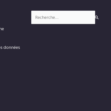
Rechercher :
rme
es données