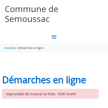
Aller au contenu
Aller au pied de page
Commune de
Semoussac
MENU
PRINCIPAL
Accueil
Démarches en ligne
Démarches en ligne
Impossible de trouver la fiche : R2674.xml