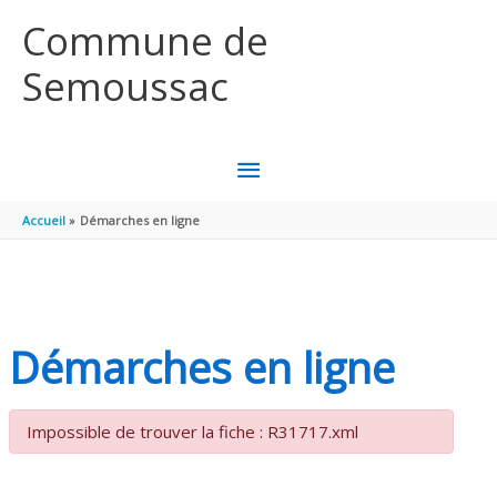
Aller au contenu
Aller au pied de page
Commune de
Semoussac
MENU
PRINCIPAL
Accueil
Démarches en ligne
Démarches en ligne
Impossible de trouver la fiche : R31717.xml