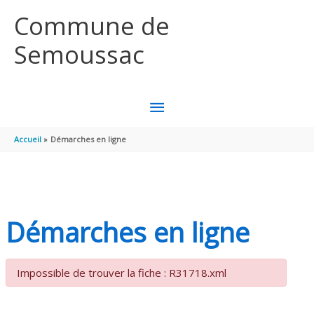
Aller au contenu
Aller au pied de page
Commune de
Semoussac
MENU
PRINCIPAL
Accueil
Démarches en ligne
Démarches en ligne
Impossible de trouver la fiche : R31718.xml