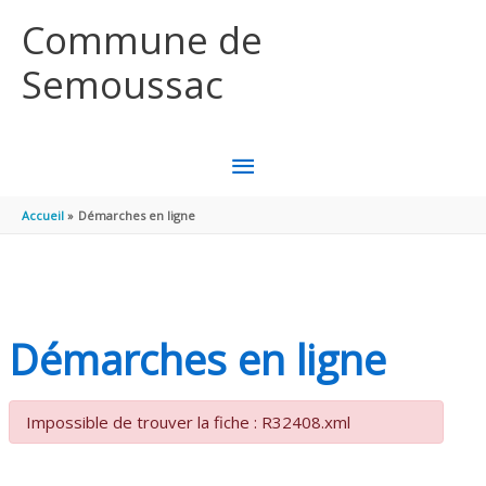
Aller au contenu
Aller au pied de page
Commune de
Semoussac
MENU
PRINCIPAL
Accueil
Démarches en ligne
Démarches en ligne
Impossible de trouver la fiche : R32408.xml