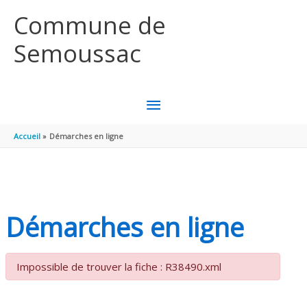
Aller au contenu
Aller au pied de page
Commune de
Semoussac
MENU
PRINCIPAL
Accueil
Démarches en ligne
Démarches en ligne
Impossible de trouver la fiche : R38490.xml