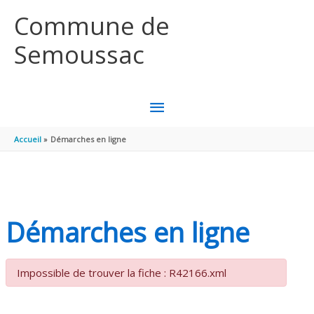
Aller au contenu
Aller au pied de page
Commune de
Semoussac
MENU
PRINCIPAL
Accueil
Démarches en ligne
Démarches en ligne
Impossible de trouver la fiche : R42166.xml