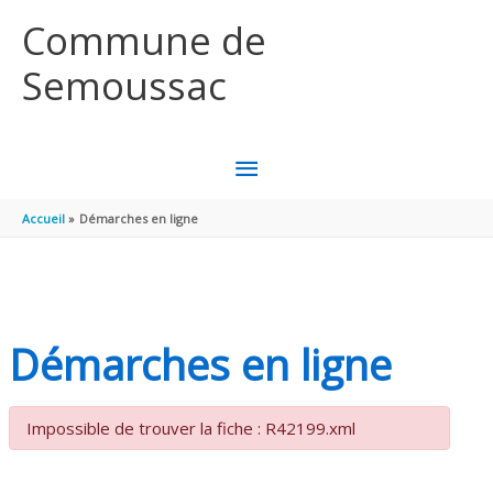
Aller au contenu
Aller au pied de page
Commune de
Semoussac
MENU
PRINCIPAL
Accueil
Démarches en ligne
Démarches en ligne
Impossible de trouver la fiche : R42199.xml