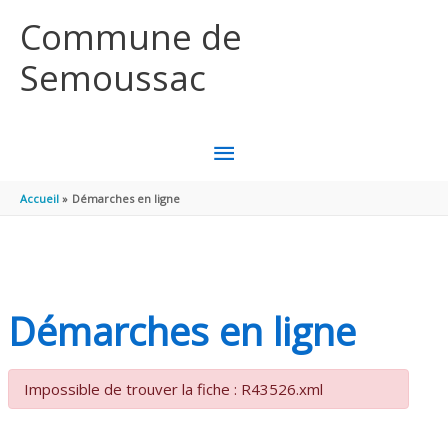
Aller au contenu
Aller au pied de page
Commune de
Semoussac
MENU
PRINCIPAL
Accueil
Démarches en ligne
Démarches en ligne
Impossible de trouver la fiche : R43526.xml