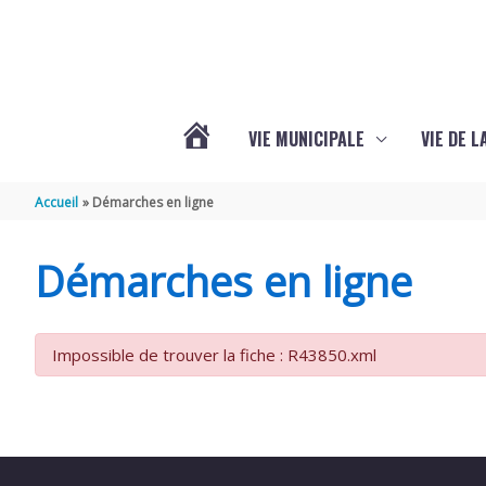
Aller au contenu
Aller au pied de page
VIE MUNICIPALE
VIE DE 
VOTRE
Accueil
Démarches en ligne
COMMUNE
Démarches en ligne
DE
Impossible de trouver la fiche : R43850.xml
SEMOUSSAC