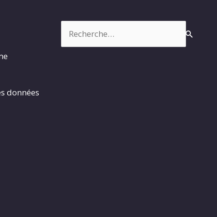
Rechercher :
rme
es données