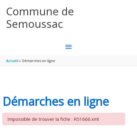
Aller au contenu
Aller au pied de page
Commune de
Semoussac
MENU
PRINCIPAL
Accueil
Démarches en ligne
Démarches en ligne
Impossible de trouver la fiche : R51666.xml