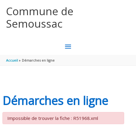
Aller au contenu
Aller au pied de page
Commune de
Semoussac
MENU
PRINCIPAL
Accueil
Démarches en ligne
Démarches en ligne
Impossible de trouver la fiche : R51968.xml