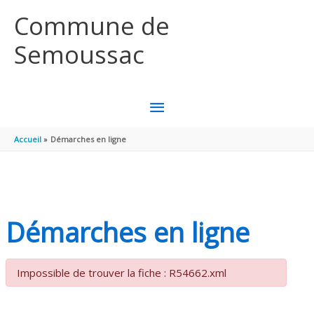
Aller au contenu
Aller au pied de page
Commune de
Semoussac
MENU
PRINCIPAL
Accueil
Démarches en ligne
Démarches en ligne
Impossible de trouver la fiche : R54662.xml