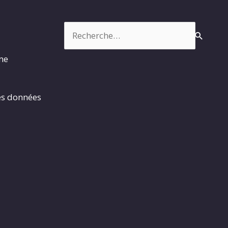
Rechercher :
rme
es données