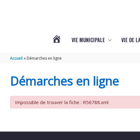
Aller au contenu
Aller au pied de page
VIE MUNICIPALE
VIE DE 
VOTRE
Accueil
Démarches en ligne
COMMUNE
Démarches en ligne
DE
Impossible de trouver la fiche : R56788.xml
SEMOUSSAC