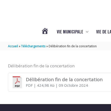
Aller au contenu
Aller au pied de page
VIE MUNICIPALE
VIE DE 
VOTRE
Accueil
Téléchargements
Délibération fin de la concertation
COMMUNE
Délibération fin de la concertation
DE
Délibération fin de la concertation
PDF
| 424,98 Ko
| 09 Octobre 2024
SEMOUSSAC