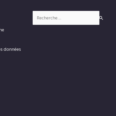
Rechercher :
rme
es données