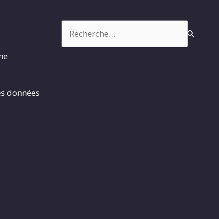
Rechercher :
rme
es données