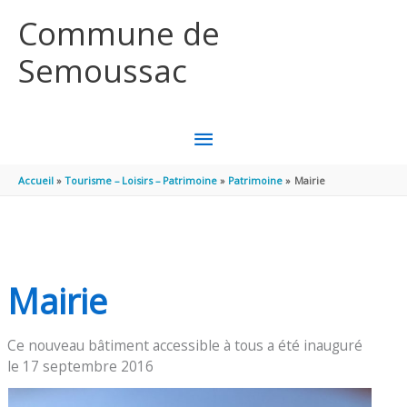
Aller au contenu
Aller au pied de page
Commune de
Semoussac
MENU
PRINCIPAL
Accueil
Tourisme – Loisirs – Patrimoine
Patrimoine
Mairie
Mairie
Ce nouveau bâtiment accessible à tous a été inauguré
le 17 septembre 2016