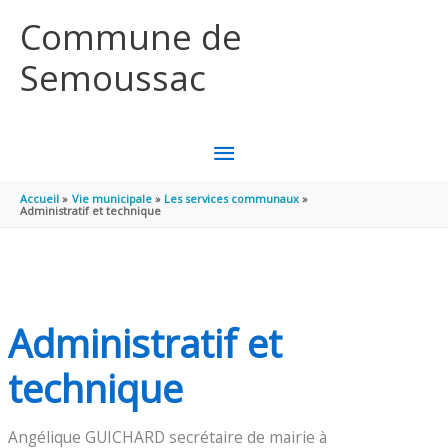
Aller au contenu
Aller au pied de page
Commune de
Semoussac
MENU
PRINCIPAL
Accueil
Vie municipale
Les services communaux
Administratif et technique
Administratif et
technique
Angélique GUICHARD secrétaire de mairie à