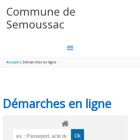
Aller au contenu
Aller au pied de page
Commune de
Semoussac
MENU
PRINCIPAL
Accueil
Démarches en ligne
Démarches en ligne