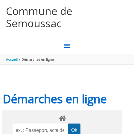
Aller au contenu
Aller au pied de page
Commune de
Semoussac
MENU
PRINCIPAL
Accueil
Démarches en ligne
Démarches en ligne