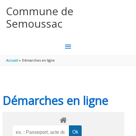
Aller au contenu
Aller au pied de page
Commune de
Semoussac
MENU
PRINCIPAL
Accueil
Démarches en ligne
Démarches en ligne