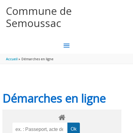
Aller au contenu
Aller au pied de page
Commune de
Semoussac
MENU
PRINCIPAL
Accueil
Démarches en ligne
Démarches en ligne