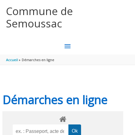
Aller au contenu
Aller au pied de page
Commune de
Semoussac
MENU
PRINCIPAL
Accueil
Démarches en ligne
Démarches en ligne