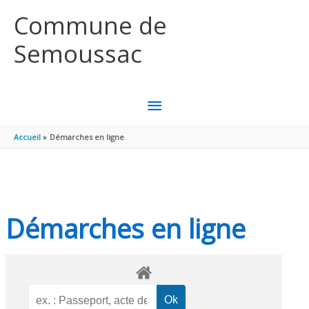
Aller au contenu
Aller au pied de page
Commune de
Semoussac
MENU
PRINCIPAL
Accueil
Démarches en ligne
Démarches en ligne