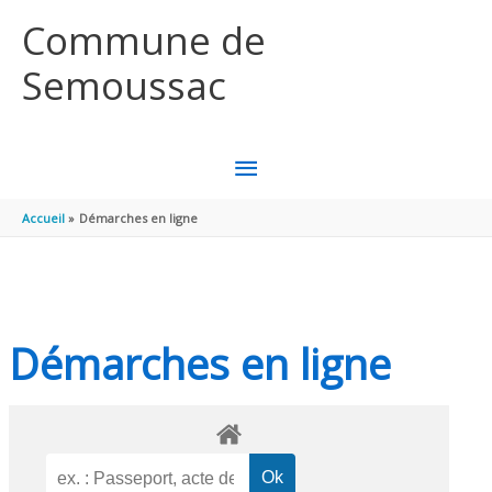
Aller au contenu
Aller au pied de page
Commune de
Semoussac
MENU
PRINCIPAL
Accueil
Démarches en ligne
Démarches en ligne