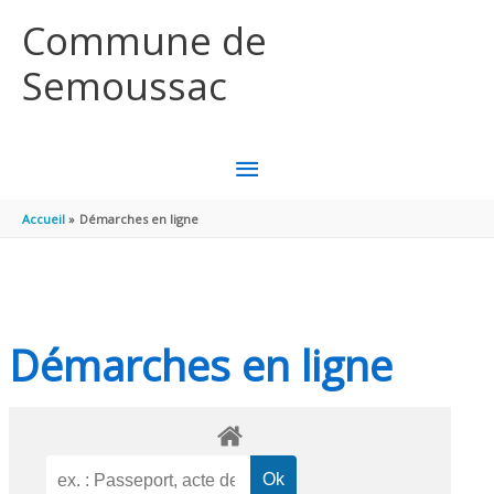
Aller au contenu
Aller au pied de page
Commune de
Semoussac
MENU
PRINCIPAL
Accueil
Démarches en ligne
Démarches en ligne