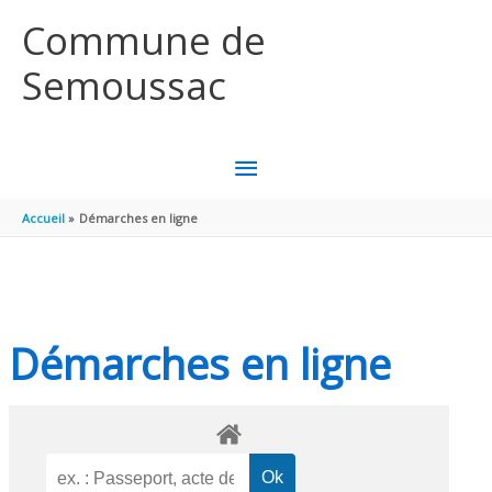
Aller au contenu
Aller au pied de page
Commune de
Semoussac
MENU
PRINCIPAL
Accueil
Démarches en ligne
Démarches en ligne