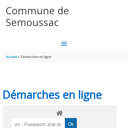
Aller au contenu
Aller au pied de page
Commune de
Semoussac
MENU
PRINCIPAL
Accueil
Démarches en ligne
Démarches en ligne