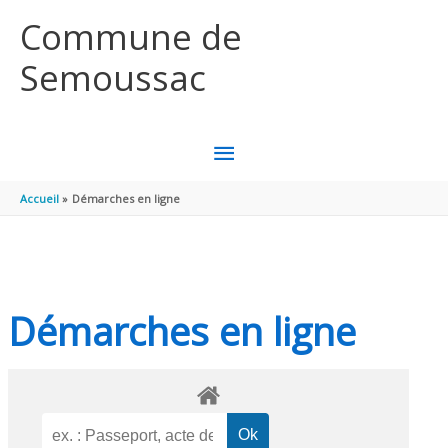
Aller au contenu
Aller au pied de page
Commune de
Semoussac
MENU
PRINCIPAL
Accueil
Démarches en ligne
Démarches en ligne