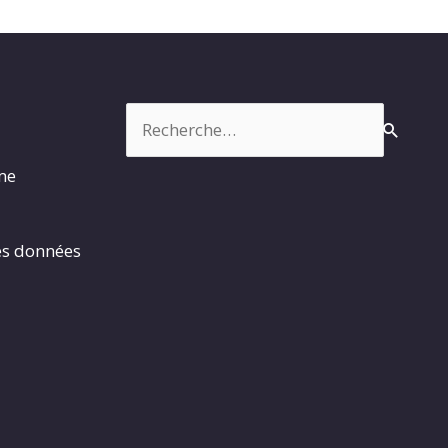
Rechercher :
rme
es données