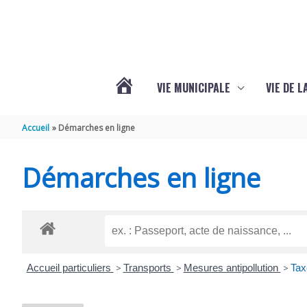
Aller au contenu
Aller au pied de page
VIE MUNICIPALE
VIE DE 
VOTRE
Accueil
Démarches en ligne
COMMUNE
Démarches en ligne
DE
SEMOUSSAC
Accueil particuliers
>
Transports
>
Mesures antipollution
>
Tax