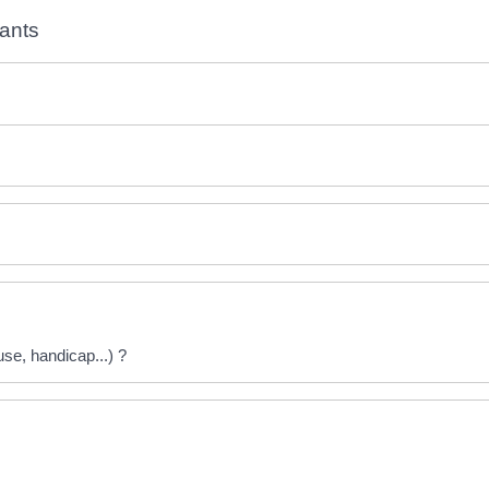
uants
use, handicap...) ?