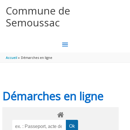
Aller au contenu
Aller au pied de page
Commune de
Semoussac
MENU
PRINCIPAL
Accueil
Démarches en ligne
Démarches en ligne