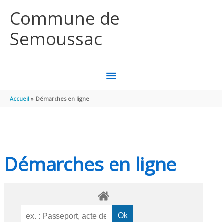
Aller au contenu
Aller au pied de page
Commune de
Semoussac
MENU
PRINCIPAL
Accueil
Démarches en ligne
Démarches en ligne