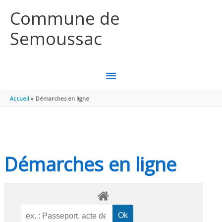
Aller au contenu
Aller au pied de page
Commune de
Semoussac
MENU
PRINCIPAL
Accueil
Démarches en ligne
Démarches en ligne