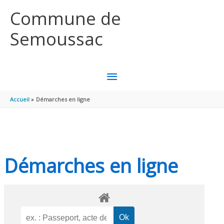
Aller au contenu
Aller au pied de page
Commune de
Semoussac
MENU
PRINCIPAL
Accueil
Démarches en ligne
Démarches en ligne