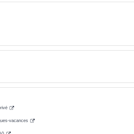
privé
hèques-vacances
CV)