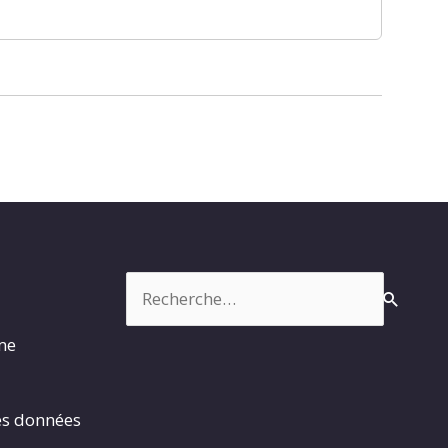
Rechercher :
rme
es données