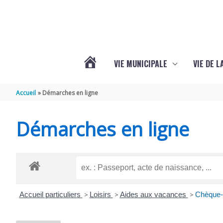
Aller au contenu
Aller au pied de page
VIE MUNICIPALE
VIE DE 
VOTRE
Accueil
Démarches en ligne
COMMUNE
Démarches en ligne
DE
SEMOUSSAC
Accueil particuliers
>
Loisirs
>
Aides aux vacances
>
Chèque-v