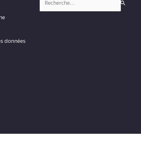
rme
es données