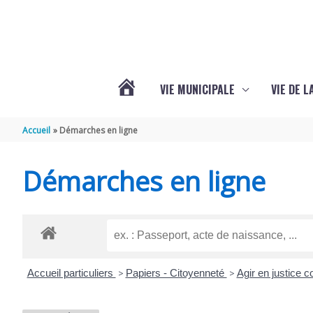
Aller au contenu
Aller au pied de page
VIE MUNICIPALE
VIE DE 
VOTRE
Accueil
Démarches en ligne
COMMUNE
Démarches en ligne
DE
SEMOUSSAC
Accueil particuliers
>
Papiers - Citoyenneté
>
Agir en justice c