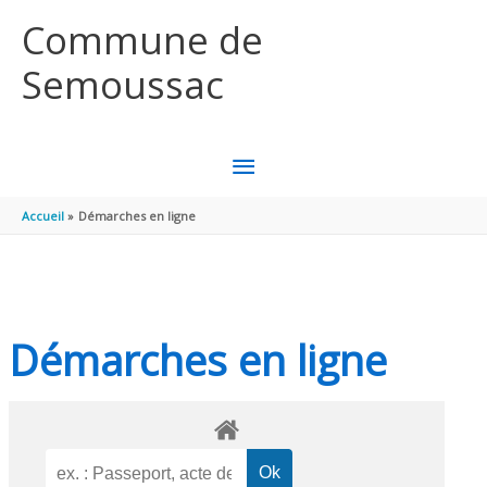
Aller au contenu
Aller au pied de page
Commune de
Semoussac
MENU
PRINCIPAL
Accueil
Démarches en ligne
Démarches en ligne