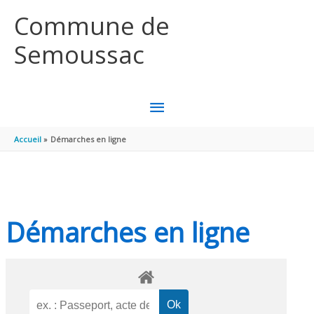
Aller au contenu
Aller au pied de page
Commune de
Semoussac
MENU
PRINCIPAL
Accueil
Démarches en ligne
Démarches en ligne