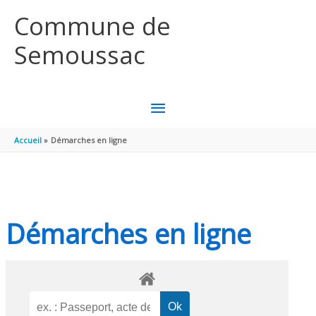
Aller au contenu
Aller au pied de page
Commune de
Semoussac
MENU
PRINCIPAL
Accueil
Démarches en ligne
Démarches en ligne