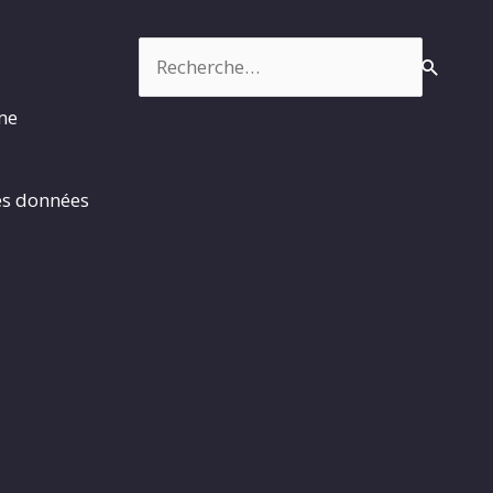
Rechercher :
rme
es données