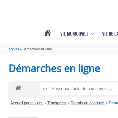
Aller au contenu
Aller au pied de page
VIE MUNICIPALE
VIE DE 
VOTRE
Accueil
Démarches en ligne
COMMUNE
Démarches en ligne
DE
SEMOUSSAC
Accueil particuliers
>
Transports
>
Permis de conduire
>
Deman