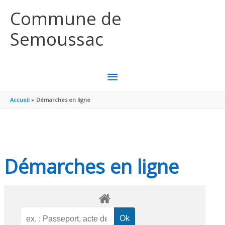
Aller au contenu
Aller au pied de page
Commune de
Semoussac
MENU
PRINCIPAL
Accueil
Démarches en ligne
Démarches en ligne