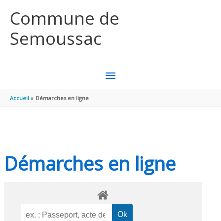
Aller au contenu
Aller au pied de page
Commune de
Semoussac
MENU
PRINCIPAL
Accueil
Démarches en ligne
Démarches en ligne